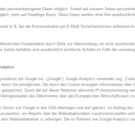
gabe personenbezogener Daten möglich. Soweit auf unseren Seiten personenb
glich, stets auf freiwilliger Basis. Diese Daten werden ohne Ihre ausdrücklic
ernet (z.B. bei der Kommunikation per E-Mail) Sicherheitslücken aufweisen k
entlichten Kontaktdaten durch Dritte zur Übersendung von nicht ausdrücklic
der Seiten behalten sich ausdrücklich rechtliche Schritte im Falle der unver
nalytics
sedienst der Google Inc. („Google“). Google Analytics verwendet sog. „Cooki
 durch Sie ermöglichen. Die durch den Cookie erzeugten Informationen über I
 gespeichert. Durch die auf dieser Webseite aktivierte IP-Anonymisierung wi
n Vertragsstaaten des Abkommens über den Europäischen Wirtschaftsraum zu
en Server von Google in den USA übertragen und dort gekürzt. Im Auftrag des 
uszuwerten, um Reports über die Websiteaktivitäten zusammenzustellen und
 dem Websitebetreiber zu erbringen. Die im Rahmen von Google Analytics von