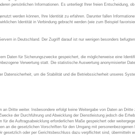
eren persönlichen Informationen. Es unterliegt Ihrer freien Entscheidung, o
utzt werden können, Ihre Identität zu erfahren. Darunter fallen Informationen
 wirklichen Identität in Verbindung gebracht werden (wie zum Beispiel favorisie
ervern in Deutschland. Der Zugriff darauf ist nur wenigen besonders befugte
vern Daten für Sicherungszwecke gespeichert, die möglicherweise eine Identi
enbezogene Verwertung statt. Die statistische Auswertung anonymisierter Date
r Datensicherheit, um die Stabilität und die Betriebssicherheit unseres Syst
an Dritte weiter. Insbesondere erfolgt keine Weitergabe von Daten an Dritte
wecke der Durchführung und Abwicklung der Dienstleistung jedoch die Erheb
 im für die Auftragsabwicklung erforderlichen Maße gespeichert oder weitergeg
gen an die gesetzlichen Vorschriften für den Umgang mit personenbezogenen 
ir gesetzlich oder per Gerichtsbeschluss dazu verpflichtet sind, übermitteln w