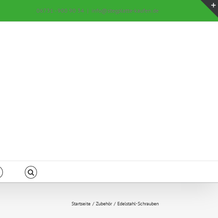
06731 - 900 90 34
|
info@stegplatte-kaufen.de
Startseite
Zubehör
Edelstahl-Schrauben