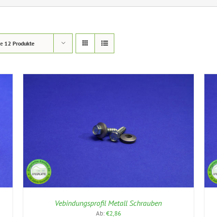
ge
12 Produkte
DIESES
AUSFÜHRUNG WÄHLEN
/
DETAILS
PRODUKT
WEIST
MEHRERE
VARIANTEN
AUF.
DIE
OPTIONEN
KÖNNEN
Vebindungsprofil Metall Schrauben
AUF
Ab:
€
2,86
DER