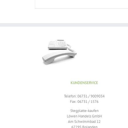
ODUKTSEITE
PRODUKTSEITE
WÄHLT
GEWÄHLT
RDEN
WERDEN
KUNDENSERVICE
Telefon: 06731 / 9009034
Fax: 06731 / 1576
Stegplatte-kaufen
Löwen Handels GmbH
Am Schwimmbad 12
67295 Bolanden