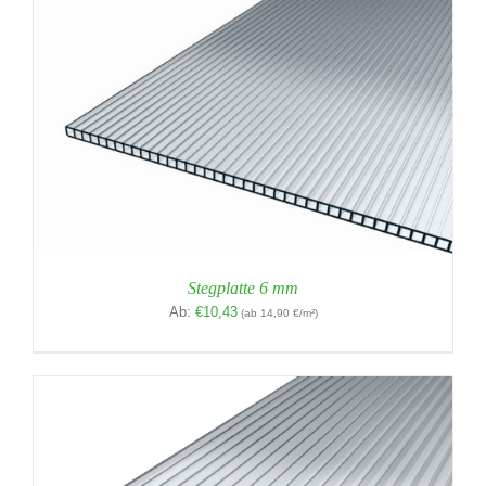
Stegplatte 6 mm
Ab:
€
10,43
(ab 14,90 €/m²)