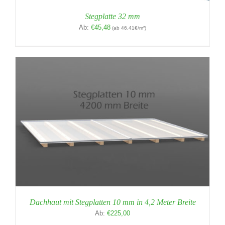
Stegplatte 32 mm
Ab:
€
45,48
(ab 46,41€/m²)
Dachhaut mit Stegplatten 10 mm in 4,2 Meter Breite
Ab:
€
225,00