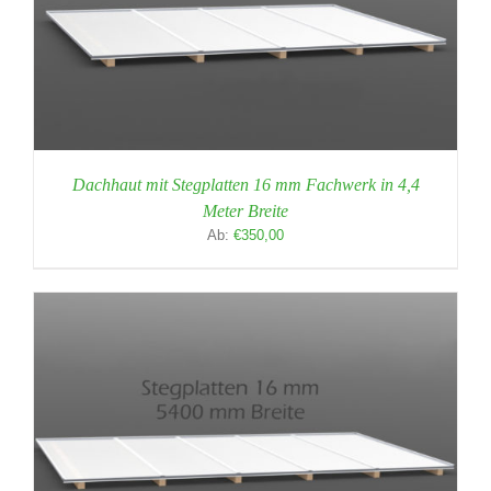
Dachhaut mit Stegplatten 16 mm Fachwerk in 4,4
Meter Breite
Ab:
€
350,00