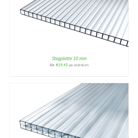
Stegplatte 10 mm
Ab:
€
19,43
(ab 18,50 €/m²)