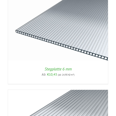
Stegplatte 6 mm
Ab:
€
10,43
(ab 14,90 €/m²)